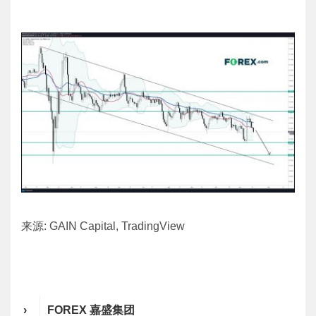
来源: GAIN Capital, TradingView
›
FOREX 嘉盛集团