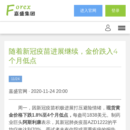
进入官网
登录
随着新冠疫苗进展继续，金价跌入4
个月低点
11/24
嘉盛官网 · 2020-11-24 20:00
周一，因新冠疫苗积极进展打压避险情绪，
现货黄
金价格下跌
1.8%
至
4
个月低点，
每盎司1838美元。制药
业巨头
阿斯利康
表示，其新冠肺炎疫苗AZD1222的平
均疗效达到70%，受试者未有住院或严重疾病的报告。