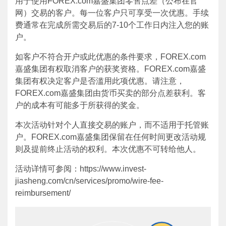
用于使用FOREX.com嘉盛集团零售点差（公布在官
网）交易的客户。每一位客户只可享受一次优惠。手续
费通常在完成所需交易后的7-10个工作日内注入您的账
户。
如客户不符合开户或此优惠的条件要求，FOREX.com
嘉盛集团有权取消客户的获奖资格。FOREX.com嘉盛
集团有权决定客户是否滥用此项优惠。请注意，
FOREX.com嘉盛集团由货币买卖的部分点差获利。客
户的成本有可能多于所获得的奖金。
本次活动针对个人直接交易的账户，而不适用于托管账
户。FOREX.com嘉盛集团保留在任何时间更改活动规
则及提前终止活动的权利。本次优惠不可转给他人。
活动详情可参阅：
https://www.invest-
jiasheng.com/cn/services/promo/wire-fee-
reimbursement/