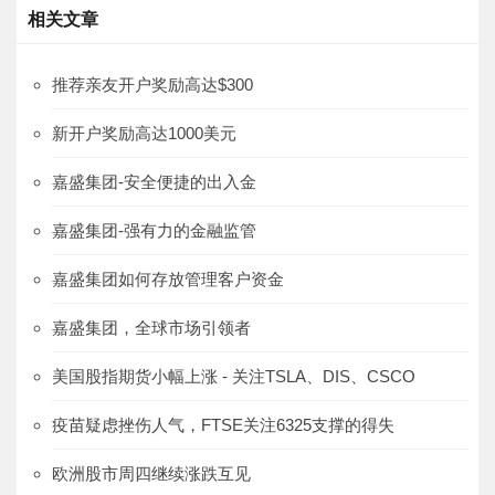
相关文章
推荐亲友开户奖励高达$300
新开户奖励高达1000美元
嘉盛集团-安全便捷的出入金
嘉盛集团-强有力的金融监管
嘉盛集团如何存放管理客户资金
嘉盛集团，全球市场引领者
美国股指期货小幅上涨 - 关注TSLA、DIS、CSCO
疫苗疑虑挫伤人气，FTSE关注6325支撑的得失
欧洲股市周四继续涨跌互见