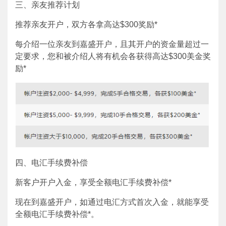
三、亲友推荐计划
推荐亲友开户，双方各拿高达
$300奖励*
每介绍一位亲友到嘉盛开户，且其开户的资金量超过一
定要求，您和被介绍人将有机会各获得高达$300美金奖
励*
四、电汇手续费补偿
新客户开户入金，享受
全额电汇手续费补偿
*
现在到嘉盛开户，如通过电汇方式首次入金，就能享受
全额电汇手续费补偿*。