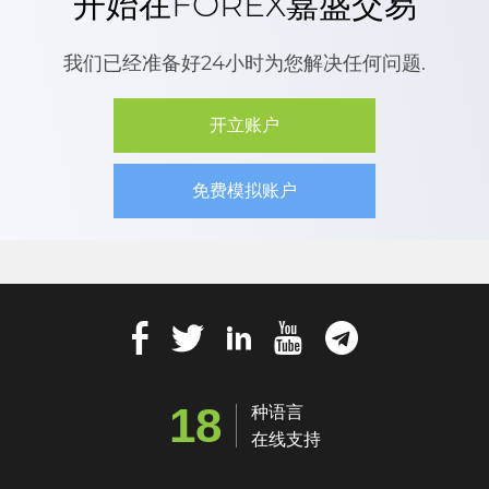
开始在FOREX嘉盛交易
我们已经准备好24小时为您解决任何问题.
开立账户
免费模拟账户
18
种语言
在线支持