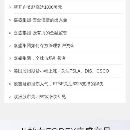
新开户奖励高达1000美元
嘉盛集团-安全便捷的出入金
嘉盛集团-强有力的金融监管
嘉盛集团如何存放管理客户资金
嘉盛集团，全球市场引领者
美国股指期货小幅上涨 - 关注TSLA、DIS、CSCO
疫苗疑虑挫伤人气，FTSE关注6325支撑的得失
欧洲股市周四继续涨跌互见