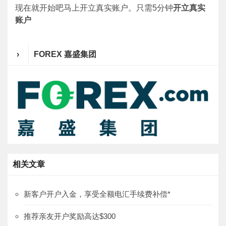
现在就开始吧马上开立真实账户。只需5分钟
开立真实
账户
›
FOREX 嘉盛集团
相关文章
新客户开户入金，享受全额电汇手续费补偿*
推荐亲友开户奖励高达$300