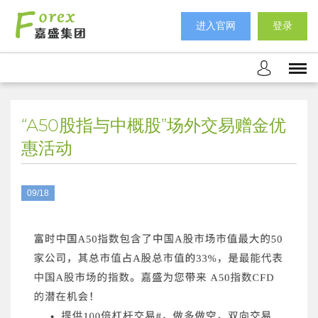
进入官网
登录
“A50股指与中概股”场外交易赠金优
惠活动
09/18