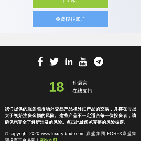
开立账户
免费模拟账户
18
种语言
在线支持
我们提供的服务包括场外交易产品和外汇产品的交易，并存在亏损
大于初始注资金额的风险。这些产品不一定适合每一位投资者，请
确保您完全了解所涉及的风险。点击此处阅览完整的风险披露。
© copyright 2020 www.luxury-bride.com 嘉盛集团-FOREX嘉盛集
团投资平台品牌 |
网站地图