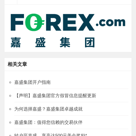
相关文章
嘉盛集团开户指南
【声明】嘉盛集团官方假冒信息提醒更新
为何选择嘉盛？嘉盛集团卓越成就
嘉盛集团：值得您信赖的交易伙伴
转户至嘉盛，享高达500元美金奖励*