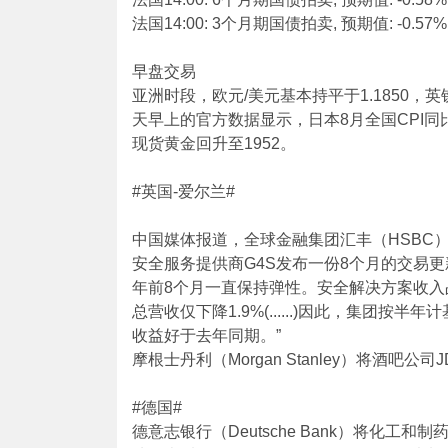
法国14:00: 3个月期国债拍卖, 预期值: -0.57%
早盘交易
亚洲时段，欧元/美元基本持平于1.1850，英镑
天早上的官方数据显示，日本8月全国CPI同
现货黄金回升至1952。
#英国-爱尔兰#
中国媒体报道，全球金融集团汇丰（HSBC）
安全服务提供商G4S发布一份8个月的交易更
年前8个月一直保持弹性。安全解决方案收入占
总营收仅下降1.9%(......)因此，集团按半
收益好于去年同期。”
摩根士丹利（Morgan Stanley）将酒吧公司J
#德国#
德意志银行（Deutsche Bank）将化工和制药