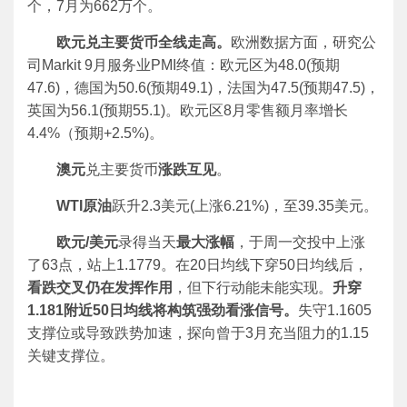
个，7月为662万个。
欧元兑主要货币全线走高。
欧洲数据方面，研究公
司Markit 9月服务业PMI终值：欧元区为48.0(预期
47.6)，德国为50.6(预期49.1)，法国为47.5(预期47.5)，
英国为56.1(预期55.1)。欧元区8月零售额月率增长
4.4%（预期+2.5%)。
澳元
兑主要货币
涨跌互见
。
WTI
原油
跃升2.3美元(上涨6.21%)，至39.35美元。
欧元/美元
录得当天
最大涨幅
，于周一交投中上涨
了63点，站上1.1779。在20日均线下穿50日均线后，
看跌交叉仍在发挥作用
，但下行动能未能实现。
升穿
1.181附近50日均线将构筑强劲看涨信号。
失守1.1605
支撑位或导致跌势加速，探向曾于3月充当阻力的1.15
关键支撑位。