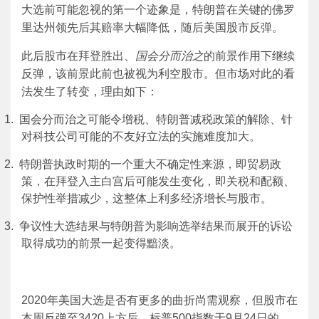
大选前可能忽视的第一个迹象是，特朗普在关键的佛罗
里达州领先后其赔率大幅降低，随后美国股市反弹。
此后股市在拜登胜出、
国会分而治之
的前景作用下继续
反弹，该前景此前也被视为利空股市。但市场对此的看
法发生了转变，理由如下：
1. 国会分而治之可能令增税、特朗普减税政策的解除、针
对科技公司可能的不友好立法的实施难度加大。
2. 特朗普执政时期的一个重大不确定性来源，即贸易政
策，在拜登入主白宫后可能发生变化，即关税和配额、
保护性举措减少，这整体上利多经济增长与股市。
3. 争议性大选结果与特朗普为影响选举结果而展开的诉讼
取得成功的前景一起变得黯淡。
2020年美国大选是否有更多的曲折尚需观察，但股市在
本周反弹至3420上方后，标普500指数于9月24日的