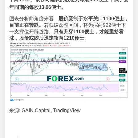
年同期的每股
13.66
便士。
图表分析师角度来看，
股价受制于水平关口
1100便士，
目前正在转跌。
若跌破盘整区间，将为探向922便士下
一支撑位开辟道路。
只有升穿
1100便士，才能重拾看
涨，股价或随后迅速攻向1210便士。
来源: GAIN Capital, TradingView