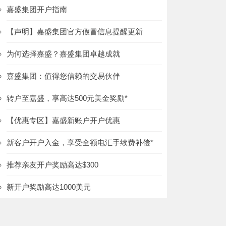
嘉盛集团开户指南
【声明】嘉盛集团官方假冒信息提醒更新
为何选择嘉盛？嘉盛集团卓越成就
嘉盛集团：值得您信赖的交易伙伴
转户至嘉盛，享高达500元美金奖励*
【优惠专区】嘉盛新账户开户优惠
新客户开户入金，享受全额电汇手续费补偿*
推荐亲友开户奖励高达$300
新开户奖励高达1000美元