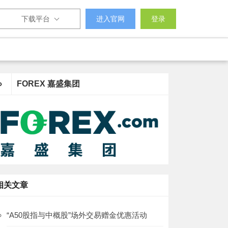
下载平台
进入官网
登录
›
FOREX 嘉盛集团
相关文章
“A50股指与中概股”场外交易赠金优惠活动