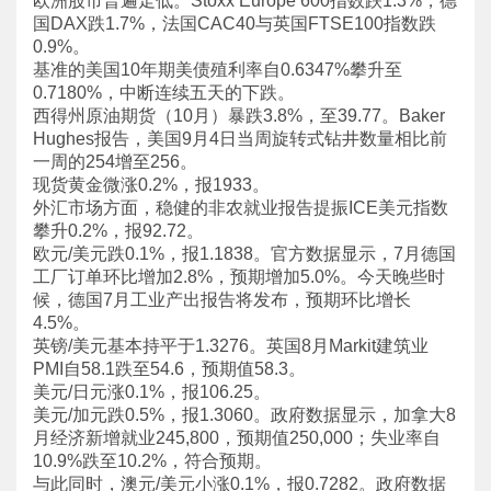
欧洲股市普遍走低。Stoxx Europe 600指数跌1.3%，德
国DAX跌1.7%，法国CAC40与英国FTSE100指数跌
0.9%。
基准的美国10年期美债殖利率自0.6347%攀升至
0.7180%，中断连续五天的下跌。
西得州原油期货（10月）暴跌3.8%，至39.77。Baker
Hughes报告，美国9月4日当周旋转式钻井数量相比前
一周的254增至256。
现货黄金微涨0.2%，报1933。
外汇市场方面，稳健的非农就业报告提振ICE美元指数
攀升0.2%，报92.72。
欧元/美元跌0.1%，报1.1838。官方数据显示，7月德国
工厂订单环比增加2.8%，预期增加5.0%。今天晚些时
候，德国7月工业产出报告将发布，预期环比增长
4.5%。
英镑/美元基本持平于1.3276。英国8月Markit建筑业
PMI自58.1跌至54.6，预期值58.3。
美元/日元涨0.1%，报106.25。
美元/加元跌0.5%，报1.3060。政府数据显示，加拿大8
月经济新增就业245,800，预期值250,000；失业率自
10.9%跌至10.2%，符合预期。
与此同时，澳元/美元小涨0.1%，报0.7282。政府数据