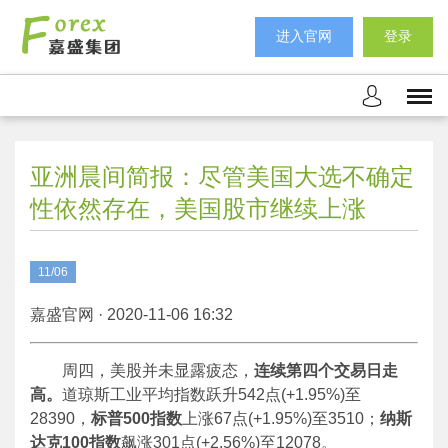
进入官网
登录
亚洲晨间简报：尽管美国大选不确定
性依然存在，美国股市继续上涨
11/06
嘉盛官网 · 2020-11-06 16:32
周四，美股并未显露疲态，
连续第四个交易日走
高。
道琼斯工业平均指数跃升542点(+1.95%)至
28390，
标普500指数
上涨67点(+1.95%)至3510；
纳斯
达克100指数
飙涨301点(+2.56%)至12078。