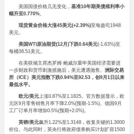
美国国债价格几无变化，
基准10年期美债殖利率小
幅升至0.770%
。
现货黄金价格大涨45美元(+2.39%)
至每盎司1948
美元。
美国WTI原油期货(12月)下跌0.64美元
(-1.63%)至
每桶38.51美元。
在美联储主席杰罗姆·鲍威尔重申美国经济需要进
一步财政和货币刺激措施后，美元遭遇抛售。
洲际交易
所（ICE）美元指数下跌0.94%至92.53，创9月1日以来
最低水平。
欧元/美元
上涨0.87%至1.1825。官方数据显示，欧
元区9月零售销售月率下降2.0%(预期-1.5%)。德国9月
工厂订单月率增加0.5%(预期+2.0%)。
英镑/美元
飙升1.22%至1.3148，收复关键的1.3000
价位。与此同时，英央行将政府债券购买计划扩容1500