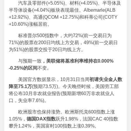
汽车及零部件(+5.05%)、材料(+4.05%)、半导体及
半导体设备(+4.04%)板块表现最佳。Albemarle(ALB
+12.92%)、高通(QCOM +12.75%)和科蒂公司(COTY
+10.60%)涨幅居前。
标准普尔500指数中，大约72%(前一交易日为
71%)的股票在200日均线上方交易，49%(前一交易日
为51%)的股票交投于20日均线上方。
与预期一致
，美联储将基准利率维持在0.000%
-0.25%的区间
不变。
美国官方数据显示，10月31日当周
初请失业金人数
降至75.1万
(预期73.5万)。今天晚些时候，美国劳工部
将公布10月非农就业报告(预期新增60万非农就业人
口，失业率7.6%)。
欧洲股市也保持涨势。欧洲斯托克600指数上涨
1.05%，
德国DAX指数
跃升1.98%，法国CAC 40指数
攀升1.24%，英国富时100指数上涨0.39%。