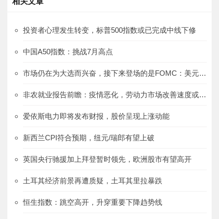
相关文章
投资者心理发生转变，标普500指数或已完成中线下修
中国A50指数：挑战7月高点
市场仍在为大选而兴奋，接下来登场的是FOMC：美元/日元、澳元/日元、欧元/日元
非农就业报告前瞻：疫情恶化，劳动力市场改善速度或放慢
爱依斯电力即将发布财报，股价呈现上涨动能
新西兰CPI符合预期，纽元/瑞郎有望上破
英国央行驰援加上拜登暂时领先，欧洲股市有望高开
土耳其经济前景再遭质疑，土耳其里拉暴跌
恒生指数：跳空高开，升穿重要下降趋势线