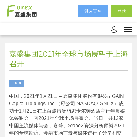
进入官网
登录
嘉盛集团2021年全球市场展望于上海
召开
09/18
中国，2021年1月21日 – 嘉盛集团股份有限公司GAIN
Capital Holdings, Inc.（母公司 NASDAQ: SNEX）成
功于1月21日在上海波特曼丽思卡尔顿酒店举行年度媒
体答谢会，暨2021年全球市场展望会。当日，共12家
中国主流媒体与会，嘉盛、StoneX资深分析师就2021
年的全球经济、金融市场前景与媒体进行了分享和交