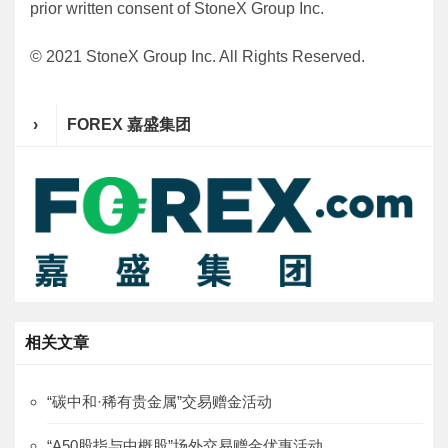
prior written consent of StoneX Group Inc.
© 2021 StoneX Group Inc. All Rights Reserved.
›
FOREX 嘉盛集团
相关文章
“碳中和·稀有贵金属”交易赠金活动
“A50股指与中概股”场外交易赠金优惠活动