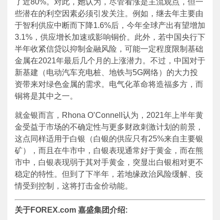
了近80%。对此，她认为，尽管看涨是主流观点，但一
些潜在的利空因素必须引发关注。例如，继去年主要由
于智利供应中断而下降1.6%后，今年全球产出有望增加
3.1%，供应增长加速或影响铜价。此外，若中国央行下
半年收紧信贷以抑制金融风险，可能一定程度限制基础
金属在2021年最后几个月的上涨潜力。不过，中国对于
新基建（电动汽车充电桩、地铁与5G网络）的大力投
资带来对绿色金属的需求。电气化革命将造福多方，而
铜将是其中之一。
就金银而言，Rhona O’Connell认为，2021年上半年黄
金受益于市场的不确定性与更多财政刺激计划的前景，
这点同样适用于白银（白银的供应只有25%来自主要银
矿），而且在牛市中，白银表现通常好于黄金，而在熊
市中，白银表现弱于其对手黄金，突显出白银相对更不
稳定的特性。但到了下半年，若地缘政治风险缓解、疫
情受到控制，这将打击金价动能。
关于FOREX.com 嘉盛集团介绍: