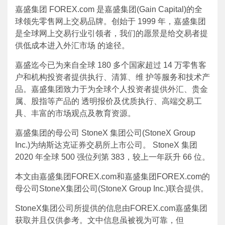
嘉盛集团 FOREX.com 是嘉盛集团(Gain Capital)的全
球领先零售网上交易品牌。创始于 1999 年，嘉盛集团
是全球网上交易行业引领者，我们的愿景是给交易者提
供低成本进入外汇市场 的途径。
嘉盛迄今已为来自全球 180 多个国家超过 14 万零售客
户和机构投资者提供执行、清算、维 护等服务和技术产
品。嘉盛集团致力于为全球个人投资者提供外汇、贵金
属、股指等产品的 透明报价及优质执行、高端交易工
具、丰富的市场观点及教育资源。
嘉盛集团的母公司 StoneX 集团公司(StoneX Group
Inc.)为纳斯达克证券交易所上市公司。 StoneX 集团
2020 年全球 500 强位列第 383，较上一年跃升 66 位。
本
文
由嘉盛集团
FOREX.com
和嘉盛集团
FOREX.com
的
母公司
StoneX
集团公司
(StoneX Group Inc.)
联合提供。
StoneX
集团公司所提供的信息由
FOREX.com
嘉盛集团
获取并且仅供参考。文中信息虽被视为可靠，但