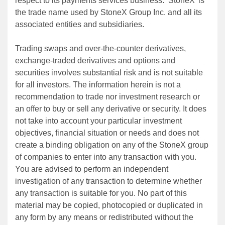
respect to its payments services business. ‘StoneX’ is
the trade name used by StoneX Group Inc. and all its
associated entities and subsidiaries.
Trading swaps and over-the-counter derivatives,
exchange-traded derivatives and options and
securities involves substantial risk and is not suitable
for all investors. The information herein is not a
recommendation to trade nor investment research or
an offer to buy or sell any derivative or security. It does
not take into account your particular investment
objectives, financial situation or needs and does not
create a binding obligation on any of the StoneX group
of companies to enter into any transaction with you.
You are advised to perform an independent
investigation of any transaction to determine whether
any transaction is suitable for you. No part of this
material may be copied, photocopied or duplicated in
any form by any means or redistributed without the