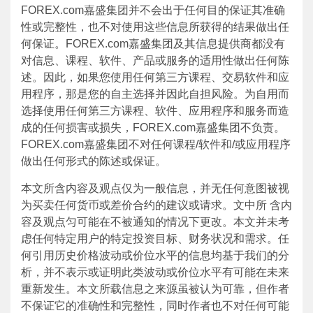
FOREX.com
嘉盛集团并不会出于任何目的保证其准确
性或完整性，也不对使用这些信息所获得的结果做出任
何保证。
FOREX.com
嘉盛集团及其信息提供商都没有
对信息、课程、软件、产品或服务的适用性做出任何陈
述。因此，如果您使用任何第三方课程、交易软件和应
用程序，那是您的自主选择并因此自担风险。为自用而
选择使用任何第三方课程、软件、应用程序和服务而造
成的任何损害或损失，
FOREX.com
嘉盛集团不负责。
FOREX.com
嘉盛集团不对任何课程
/
软件和
/
或应用程序
做出任何形式的陈述或保证。
本文所含内容及观点仅为一般信息，并无任何意图被视
为买卖任何货币或差价合约的建议或请求。文中所
含内
容及观点匀可能在不被通知的情况下更改。本文并未考
虑任何特定用户的特定投资目标、财务状况和需求。任
何引用历史价格波动或价位水平的信息均基于我们的分
析，并不表示或证明此类波动或价位水平有可能在未来
重新发生。本文所载信息之来源虽被认为可靠，但作者
不保证它的准确性和完整性，同时作者也不对任何可能