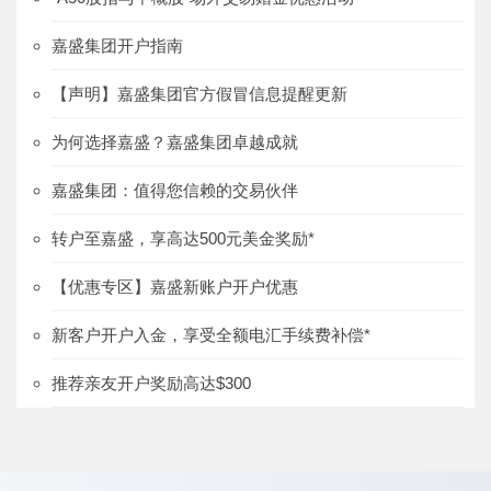
嘉盛集团开户指南
【声明】嘉盛集团官方假冒信息提醒更新
为何选择嘉盛？嘉盛集团卓越成就
嘉盛集团：值得您信赖的交易伙伴
转户至嘉盛，享高达500元美金奖励*
【优惠专区】嘉盛新账户开户优惠
新客户开户入金，享受全额电汇手续费补偿*
推荐亲友开户奖励高达$300