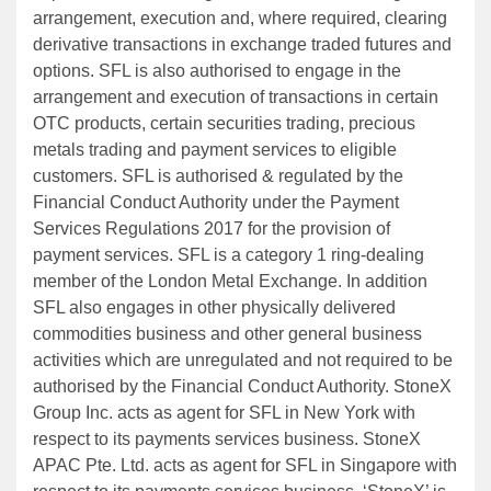
arrangement, execution and, where required, clearing
derivative transactions in exchange traded futures and
options. SFL is also authorised to engage in the
arrangement and execution of transactions in certain
OTC products, certain securities trading, precious
metals trading and payment services to eligible
customers. SFL is authorised & regulated by the
Financial Conduct Authority under the Payment
Services Regulations 2017 for the provision of
payment services. SFL is a category 1 ring-dealing
member of the London Metal Exchange. In addition
SFL also engages in other physically delivered
commodities business and other general business
activities which are unregulated and not required to be
authorised by the Financial Conduct Authority. StoneX
Group Inc. acts as agent for SFL in New York with
respect to its payments services business. StoneX
APAC Pte. Ltd. acts as agent for SFL in Singapore with