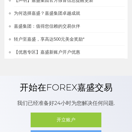
【声明】嘉盛集团官方假冒信息提醒更新
为何选择嘉盛？嘉盛集团卓越成就
嘉盛集团：值得您信赖的交易伙伴
转户至嘉盛，享高达500元美金奖励*
【优惠专区】嘉盛新账户开户优惠
开始在FOREX嘉盛交易
我们已经准备好24小时为您解决任何问题.
开立账户