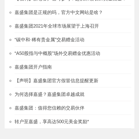
嘉盛集团是正规的吗，官方中文网站是啥？
嘉盛集团2021年全球市场展望于上海召开
“碳中和·稀有贵金属”交易赠金活动
“A50股指与中概股”场外交易赠金优惠活动
嘉盛集团开户指南
【声明】嘉盛集团官方假冒信息提醒更新
为何选择嘉盛？嘉盛集团卓越成就
嘉盛集团：值得您信赖的交易伙伴
转户至嘉盛，享高达500元美金奖励*