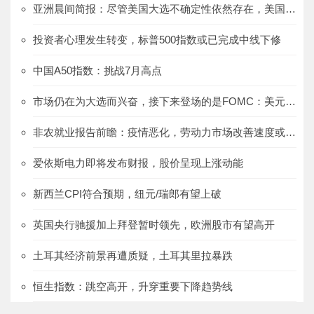
亚洲晨间简报：尽管美国大选不确定性依然存在，美国股市继续上涨
投资者心理发生转变，标普500指数或已完成中线下修
中国A50指数：挑战7月高点
市场仍在为大选而兴奋，接下来登场的是FOMC：美元/日元、澳元/日元、欧元/日元
非农就业报告前瞻：疫情恶化，劳动力市场改善速度或放慢
爱依斯电力即将发布财报，股价呈现上涨动能
新西兰CPI符合预期，纽元/瑞郎有望上破
英国央行驰援加上拜登暂时领先，欧洲股市有望高开
土耳其经济前景再遭质疑，土耳其里拉暴跌
恒生指数：跳空高开，升穿重要下降趋势线